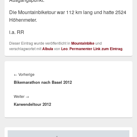
Die Mountainbiketour war 112 km lang und hatte 2524
Höhenmeter.
i.a. RR
Dieser Eintrag wurde veröffentlicht in
Mountainbike
und
verschlagwortet mit
Albula
von
Leo
.
Permanenter Link zum Eintrag
.
Beitrags-
Navigation
Vorheriger
←
Vorherige
Bikemarathon nach Basel 2012
Beitrag:
Nächster
Weiter
→
Karwendeltour 2012
Beitrag:
Primärer
Seitenleisten-