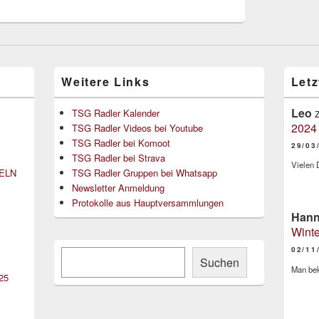
Weitere Links
Let
Leo
TSG Radler Kalender
2024 
TSG Radler Videos bei Youtube
TSG Radler bei Komoot
29/03
TSG Radler bei Strava
Vielen D
DELN
TSG Radler Gruppen bei Whatsapp
Newsletter Anmeldung
Protokolle aus Hauptversammlungen
Han
Winte
02/11
Suchen
Suchen
Man bek
25