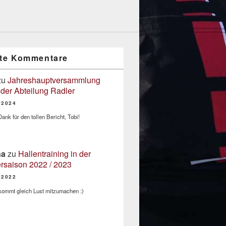
zte Kommentare
zu
Jahreshauptversammlung
der Abteilung Radler
/2024
ank für den tollen Bericht, Tobi!
na
zu
Hallentraining in der
rsaison 2022 / 2023
/2022
ommt gleich Lust mitzumachen :)