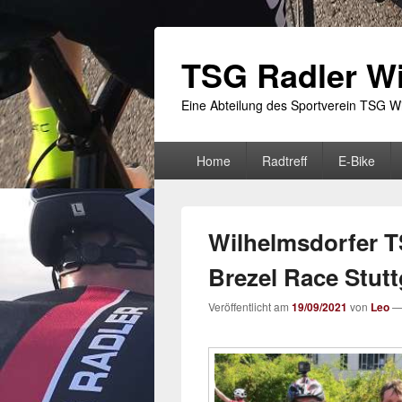
TSG Radler Wi
Eine Abteilung des Sportverein TSG Wi
Primäres
Home
Radtreff
E-Bike
Menü
Wilhelmsdorfer T
Brezel Race Stutt
Veröffentlicht am
19/09/2021
von
Leo