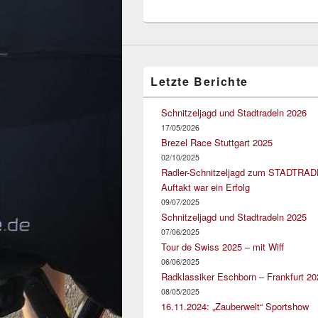
Letzte Berichte
Schnitzeljagd und Stadtradeln 2026
17/05/2026
Brezel Race Stuttgart 2025
02/10/2025
Radler-Schnitzeljagd zum STADTRA
Auftakt war ein Erfolg
09/07/2025
Schnitzeljagd und Stadtradeln 2025
07/06/2025
Tour de Swiss 2025 – mit Wiff
06/06/2025
Radklassiker Eschborn – Frankfurt 20
08/05/2025
16.11.2024: „Zauberwelt“ Sportshow