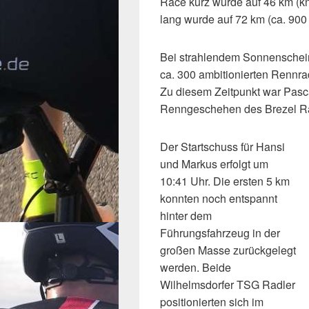
Race kurz wurde auf 46 km (
lang wurde auf 72 km (ca. 900
Bei strahlendem Sonnenschei
ca. 300 ambitionierten Rennra
Zu diesem Zeitpunkt war Pasca
Renngeschehen des Brezel Ra
Der Startschuss für Hansi
und Markus erfolgt um
10:41 Uhr. Die ersten 5 km
konnten noch entspannt
hinter dem
Führungsfahrzeug in der
großen Masse zurückgelegt
werden. Beide
Wilhelmsdorfer TSG Radler
positionierten sich im