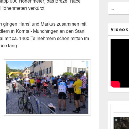
knapp 600 Höhenmeter) das Brezel Race
 Höhenmeter) verkürzt.
...
n gingen Hansi und Markus zusammen mit
Videok
dlern in Korntal- Münchingen an den Start.
l mit ca. 1400 Teilnehmern schon mitten im
ce lang.