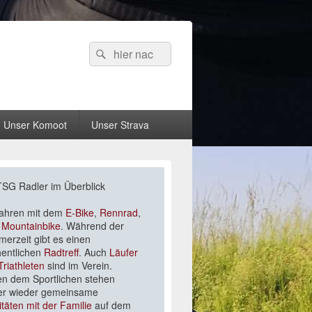
Suche
Suchen
nach:
Unser Komoot
Unser Strava
-
TSG Radler im Überblick
ch
fahren mit dem
E-Bike
,
Rennrad
,
r
Mountainbike
. Während der
erzeit gibt es einen
entlichen
Radtreff
. Auch
Läufer
Triathleten
sind im Verein.
n dem Sportlichen stehen
r wieder gemeinsame
itäten mit der Familie
auf dem