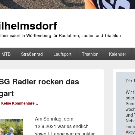
lhelmsdorf
lhelmsdorf in Württemberg für Radfahren, Laufen und Triathlon
MTB
Straßenrad
Laufsport
Triathlon
Kalender
Primärer
Seitenleisten
SG Radler rocken das
Die 
Widgetberei
gart
Wir 
ode
Somm
—
Keine Kommentare ↓
wöch
und
Am Sonntag, dem
Nebe
12.9.2021 war es endlich
imme
Aktiv
soweit. Lange war es unklar