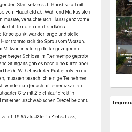
genden Start setzte sich Hansi sofort mit
pe vom Hauptfeld ab. Während Markus sich
n musste, versuchte sich Hansi ganz vorne
recke führte durch den Landkreis
ge Knackpunkt war der lange und steile
 Hier trennte sich die Spreu vom Weizen.
im Mittwochstraining die langezogenen
igenberger Schloss im Renntempo geprobt
nd Stuttgarts gab es noch eine kurze aber
nd beide Wilhelmsdorfer Protagonisten nur
en, mussten tatsächlich einige Teilnehmer
h wurde man jedoch mit einer rasanten
garter City mit Zieleinlauf direkt in
d mit einer urschwäbischen Brezel belohnt.
Impres
von 1:15:55 als 43ter in Ziel schoss,