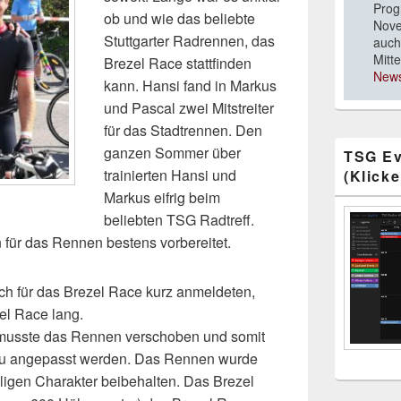
Prog
ob und wie das beliebte
Nove
Stuttgarter Radrennen, das
auch
Mitt
Brezel Race stattfinden
News
kann. Hansi fand in Markus
und Pascal zwei Mitstreiter
für das Stadtrennen. Den
ganzen Sommer über
TSG Ev
trainierten Hansi und
(Klicke
Markus eifrig beim
beliebten TSG Radtreff.
 für das Rennen bestens vorbereitet.
h für das Brezel Race kurz anmeldeten,
el Race lang.
usste das Rennen verschoben und somit
eu angepasst werden. Das Rennen wurde
lligen Charakter beibehalten. Das Brezel