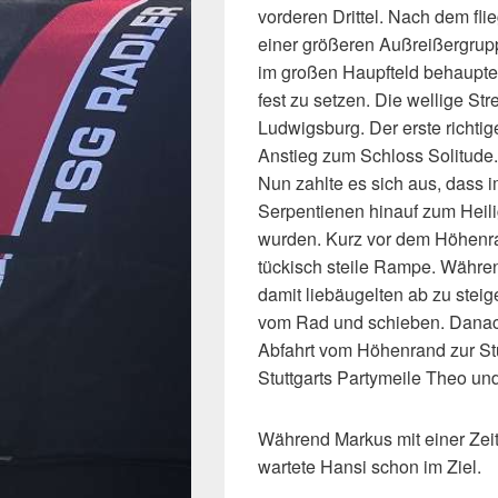
vorderen Drittel. Nach dem flie
einer größeren Außreißergrup
im großen Haupfteld behaupte
fest zu setzen. Die wellige St
Ludwigsburg. Der erste richti
Anstieg zum Schloss Solitude.
Nun zahlte es sich aus, dass 
Serpentienen hinauf zum Heil
wurden. Kurz vor dem Höhenra
tückisch steile Rampe. Währe
damit liebäugelten ab zu steig
vom Rad und schieben. Danac
Abfahrt vom Höhenrand zur Stutt
Stuttgarts Partymeile Theo un
Während Markus mit einer Zeit 
wartete Hansi schon im Ziel.