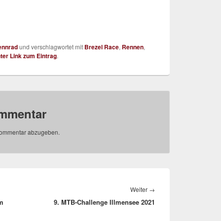
ennrad
und verschlagwortet mit
Brezel Race
,
Rennen
,
er Link zum Eintrag
.
ommentar
Kommentar abzugeben.
Nächster
Weiter
→
im
9. MTB-Challenge Illmensee 2021
Beitrag: