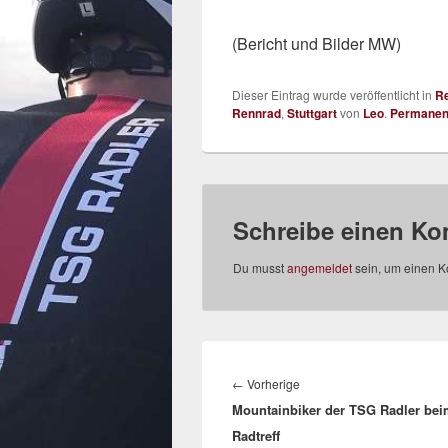
(Bericht und Bilder MW)
Dieser Eintrag wurde veröffentlicht in
R
Rennrad
,
Stuttgart
von
Leo
.
Permanent
Schreibe einen K
Du musst
angemeldet
sein, um einen 
Beitrags-
Navigation
Vorheriger
←
Vorherige
Mountainbiker der TSG Radler be
Beitrag:
Radtreff