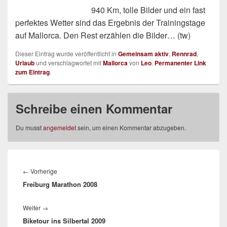
940 Km, tolle Bilder und ein fast
perfektes Wetter sind das Ergebnis der Trainingstage
auf Mallorca.
Den Rest erzählen die Bilder… (tw)
Dieser Eintrag wurde veröffentlicht in
Gemeinsam aktiv
,
Rennrad
,
Urlaub
und verschlagwortet mit
Mallorca
von
Leo
.
Permanenter Link
zum Eintrag
.
Schreibe einen Kommentar
Du musst
angemeldet
sein, um einen Kommentar abzugeben.
Beitrags-
Navigation
Vorheriger
←
Vorherige
Freiburg Marathon 2008
Beitrag:
Nächster
Weiter
→
Biketour ins Silbertal 2009
Beitrag: