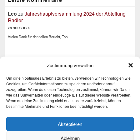
Leo
zu
Jahreshauptversammlung 2024 der Abteilung
Radler
29/03/2024
Vielen Dank für den tollen Bericht, Tobi!
Hanna
zu
Hallentraining in der Wintersaison 2022 /
Zustimmung verwalten
2023
02/11/2022
Um dir ein optimales Erlebnis zu bieten, verwenden wir Technologien wie
Man bekommt gleich Lust mitzumachen :)
Cookies, um Geräteinformationen zu speichern und/oder darauf
zuzugreifen. Wenn du diesen Technologien zustimmst, können wir Daten
wie das Surfverhalten oder eindeutige IDs auf dieser Website verarbeiten.
Wenn du deine Zustimmung nicht erteilst oder zurückziehst, können
bestimmte Merkmale und Funktionen beeinträchtigt werden.
Seitenfuß-Menü
Akzeptieren
Ablehnen
Copyright © 2026
TSG Radler Wilhelmsdorf
. Alle Rechte vorbehalten.